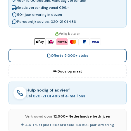
Voor 15:00 besteld, vandaag verzonden
Gratis verzending vanaf €99,-
50+ jaar ervaring in dozen
Persoonlijk advies: 020-21 01 486
Veilig betalen
Offerte 5.000+ stuks
✏️ Doos op maat
Hulp nodig of advies?
Bel
020-21 01 486
of
e-mail ons
Vertrouwd door
12.000+ Nederlandse bedrijven
★ 4,6 Trustpilot
·
Beoordeeld 8,8
·
50+ jaar ervaring