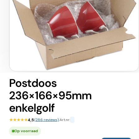
Media
1
Postdoos
openen
in
236×166×95mm
modaal
enkelgolf
★★★★★
4,5
(286 reviews)
|
Art.nr:
Op voorraad