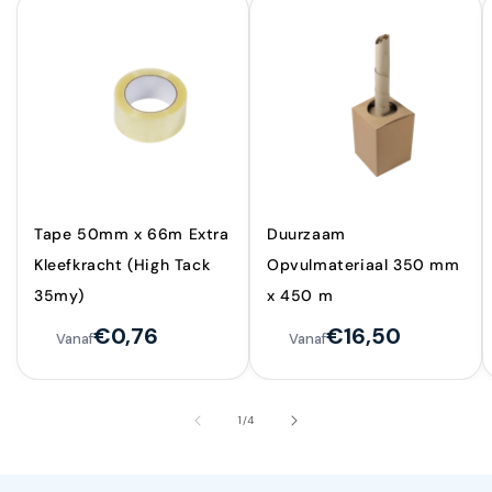
Tape 50mm x 66m Extra
Duurzaam
Kleefkracht (High Tack
Opvulmateriaal 350 mm
35my)
x 450 m
€0,76
€16,50
Vanaf
Vanaf
van
1
/
4