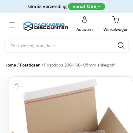
Meteen
Gratis verzending
vanaf €99,-
naar de
content
Winkelwagen
Account
Winkelwagen
Home
/
Postdozen
/
Postdoos 236×166×95mm enkelgolf
a direct naar
roductinformatie