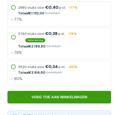
€0,40
2880 stuks voor
p.st.
-77%
Totaal
€1.152,00
€1.209,60
- 77%
€0,38
5760 stuks voor
p.st.
-78%
Pallet korting
Totaal
€2.188,80
€2.419,20
- 78%
€0,34
11520 stuks voor
p.st.
-80%
Totaal
€3.916,80
€4.838,40
- 80%
VOEG TOE AAN WINKELWAGEN