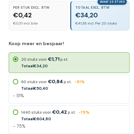
VANAF 20 STUKS
PER STUK EXCL. BTW
TOTAAL EXCL. BTW
€0,42
€34,20
€0,51 incl. btw
€41,38 incl. Per 20 stuks
Koop meer en bespaar!
€1,71
20 stuks voor
p.st.
Totaal
€34,20
€0,84
60 stuks voor
p.st.
-51%
Totaal
€50,40
- 51%
€0,42
1440 stuks voor
p.st.
-75%
Totaal
€604,80
- 75%