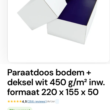
Media
1
Paraatdoos bodem +
openen
in
deksel wit 450 g/m² inw.
modaal
formaat 220 x 155 x 50
★★★★★
4,5
(286 reviews)
|
Art.nr: