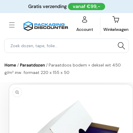
Meteen
Gratis verzending
vanaf €99,-
naar de
content
Winkelwagen
Account
Winkelwagen
Home
/
Paraatdozen
/
Paraatdoos bodem + deksel wit 450
g/m² inw. formaat 220 x 155 x 50
a direct naar
roductinformatie