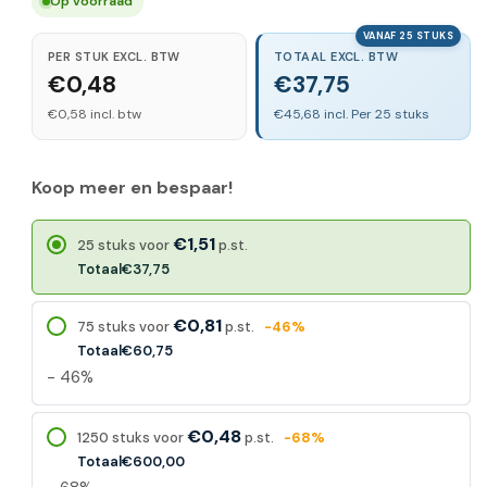
Op voorraad
VANAF 25 STUKS
PER STUK EXCL. BTW
TOTAAL EXCL. BTW
€0,48
€37,75
€0,58 incl. btw
€45,68 incl. Per 25 stuks
Koop meer en bespaar!
€1,51
25 stuks voor
p.st.
Totaal
€37,75
€0,81
75 stuks voor
p.st.
-46%
Totaal
€60,75
- 46%
€0,48
1250 stuks voor
p.st.
-68%
Totaal
€600,00