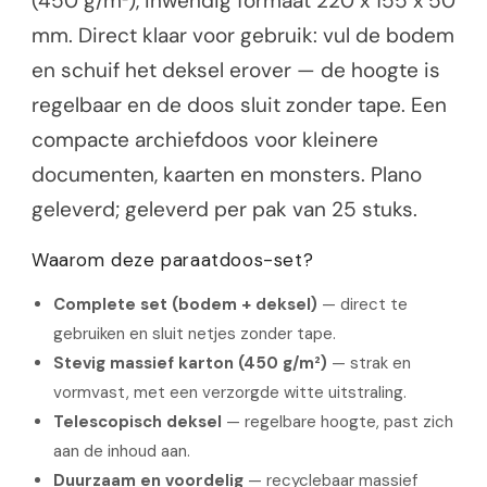
(450 g/m²), inwendig formaat 220 x 155 x 50
mm. Direct klaar voor gebruik: vul de bodem
en schuif het deksel erover — de hoogte is
regelbaar en de doos sluit zonder tape. Een
compacte archiefdoos voor kleinere
documenten, kaarten en monsters. Plano
geleverd; geleverd per pak van 25 stuks.
Waarom deze paraatdoos-set?
Complete set (bodem + deksel)
— direct te
gebruiken en sluit netjes zonder tape.
Stevig massief karton (450 g/m²)
— strak en
vormvast, met een verzorgde witte uitstraling.
Telescopisch deksel
— regelbare hoogte, past zich
aan de inhoud aan.
Duurzaam en voordelig
— recyclebaar massief