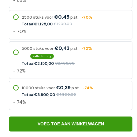
- 68%
€0,45
2500 stuks voor
p.st.
-70%
Totaal
€1.125,00
€1.200,00
- 70%
€0,43
5000 stuks voor
p.st.
-72%
Pallet korting
Totaal
€2.150,00
€2.400,00
- 72%
€0,39
10000 stuks voor
p.st.
-74%
Totaal
€3.900,00
€4.800,00
- 74%
VOEG TOE AAN WINKELWAGEN