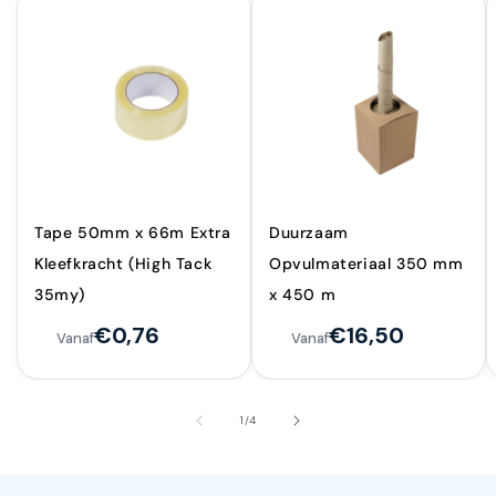
Tape 50mm x 66m Extra
Duurzaam
Kleefkracht (High Tack
Opvulmateriaal 350 mm
35my)
x 450 m
€0,76
€16,50
Vanaf
Vanaf
van
1
/
4