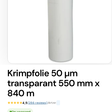
Media
1
Krimpfolie 50 µm
openen
in
transparant 550 mm x
modaal
840 m
★★★★★
4,5
(286 reviews)
|
Art.nr:
Op voorraad