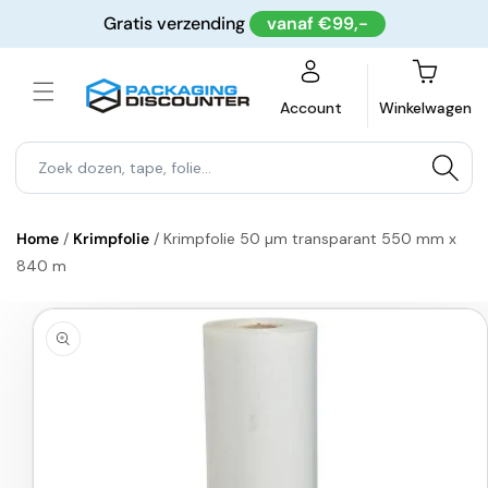
Meteen
Gratis verzending
vanaf €99,-
naar de
content
Winkelwagen
Account
Winkelwagen
Home
/
Krimpfolie
/
Krimpfolie 50 µm transparant 550 mm x
840 m
a direct naar
roductinformatie