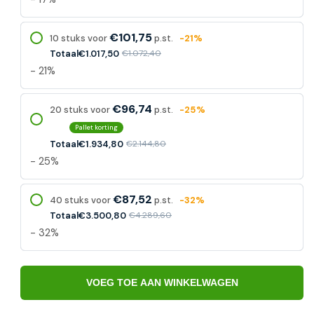
€101,75
10 stuks voor
p.st.
-21%
Totaal
€1.017,50
€1.072,40
- 21%
€96,74
20 stuks voor
p.st.
-25%
Pallet korting
Totaal
€1.934,80
€2.144,80
- 25%
€87,52
40 stuks voor
p.st.
-32%
Totaal
€3.500,80
€4.289,60
- 32%
VOEG TOE AAN WINKELWAGEN