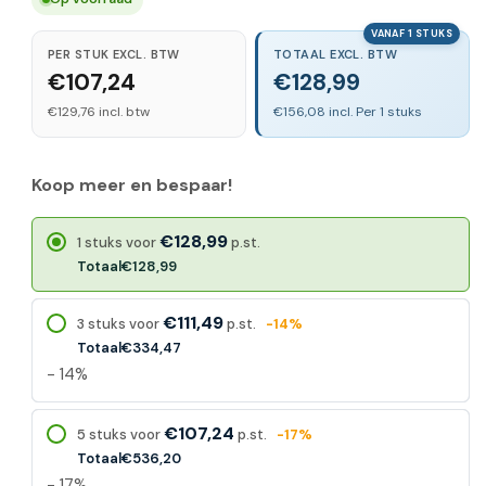
VANAF 1 STUKS
PER STUK EXCL. BTW
TOTAAL EXCL. BTW
€107,24
€128,99
€129,76 incl. btw
€156,08 incl. Per 1 stuks
Koop meer en bespaar!
€128,99
1 stuks voor
p.st.
Totaal
€128,99
€111,49
3 stuks voor
p.st.
-14%
Totaal
€334,47
- 14%
€107,24
5 stuks voor
p.st.
-17%
Totaal
€536,20
- 17%