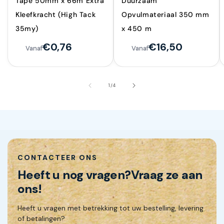
Tape 50mm x 66m Extra
Duurzaam
Kleefkracht (High Tack
Opvulmateriaal 350 mm
35my)
x 450 m
€0,76
€16,50
Vanaf
Vanaf
van
1
/
4
CONTACTEER ONS
Heeft u nog vragen?
Vraag ze aan
ons!
Heeft u vragen met betrekking tot uw bestelling, levering
of betalingen?