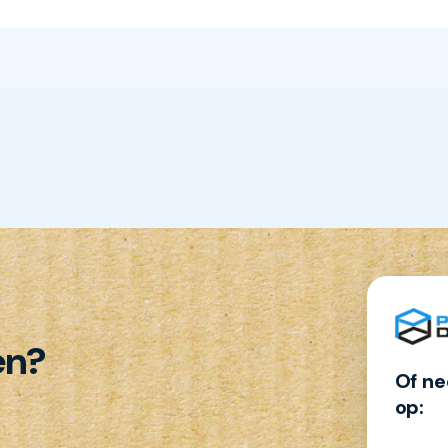
en?
Of ne
op: