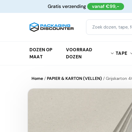
Meteen
Gratis verzending
vanaf €99,-
naar de
content
DOZEN OP
VOORRAAD
TAPE
MAAT
DOZEN
Home
/
PAPIER & KARTON (VELLEN)
/
Grijskarton 
Ga direct naar
productinformatie