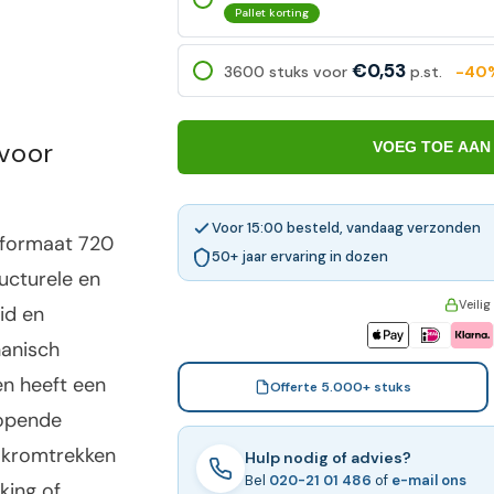
Pallet korting
€0,53
3600 stuks voor
p.st.
-40
 voor
VOEG TOE AAN
Voor 15:00 besteld, vandaag verzonden
e formaat 720
50+ jaar ervaring in dozen
ructurele en
Veilig
id en
hanisch
n heeft een
Offerte 5.000+ stuks
lopende
n kromtrekken
Hulp nodig of advies?
Bel
020-21 01 486
of
e-mail ons
king of