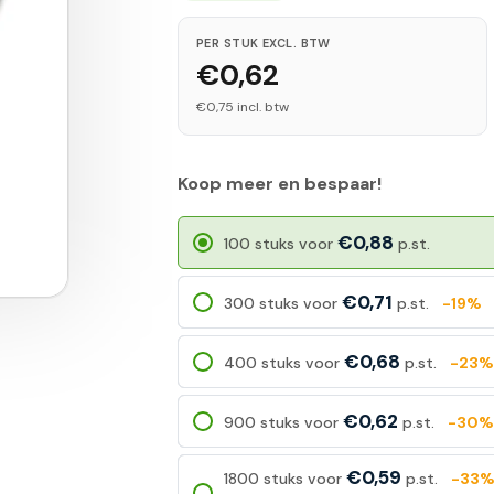
PER STUK EXCL. BTW
€0,62
€0,75 incl. btw
Koop meer en bespaar!
€0,88
100 stuks voor
p.st.
€0,71
300 stuks voor
p.st.
-19%
€0,68
400 stuks voor
p.st.
-23%
€0,62
900 stuks voor
p.st.
-30%
€0,59
1800 stuks voor
p.st.
-33