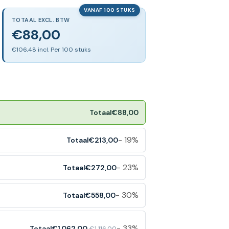
VANAF 100 STUKS
TOTAAL EXCL. BTW
€88,00
€106,48 incl. Per 100 stuks
Totaal
€88,00
- 19%
Totaal
€213,00
- 23%
Totaal
€272,00
- 30%
Totaal
€558,00
%
- 33%
Totaal
€1.062,00
€1.116,00