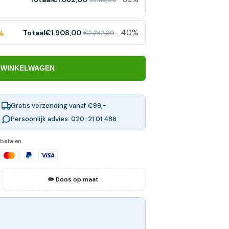
- 40%
Totaal
€1.908,00
€2.232,00
%
 WINKELWAGEN
Gratis verzending vanaf €99,-
Persoonlijk advies: 020-21 01 486
 betalen
✏️ Doos op maat