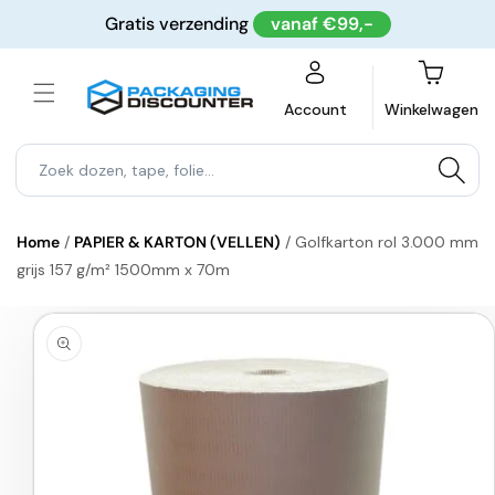
Meteen
Gratis verzending
vanaf €99,-
naar de
content
Winkelwagen
Account
Winkelwagen
Home
/
PAPIER & KARTON (VELLEN)
/
Golfkarton rol 3.000 mm
grijs 157 g/m² 1500mm x 70m
a direct naar
roductinformatie