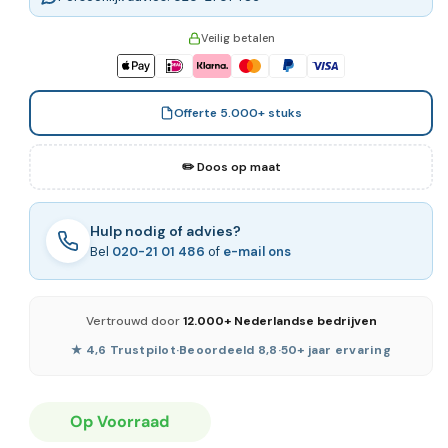
Veilig betalen
Offerte 5.000+ stuks
✏️ Doos op maat
Hulp nodig of advies?
Bel
020-21 01 486
of
e-mail ons
Vertrouwd door
12.000+ Nederlandse bedrijven
★ 4,6 Trustpilot
·
Beoordeeld 8,8
·
50+ jaar ervaring
Op Voorraad