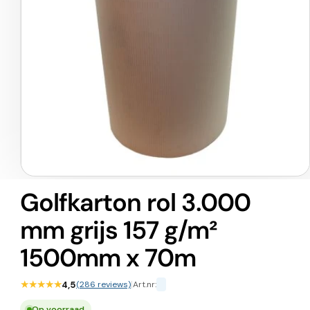
Media
1
Golfkarton rol 3.000
openen
in
mm grijs 157 g/m²
modaal
1500mm x 70m
★★★★★
4,5
(286 reviews)
|
Art.nr:
Op voorraad