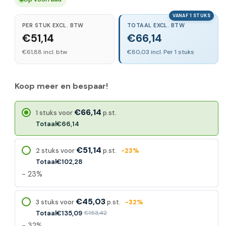
VANAF 1 STUKS
PER STUK EXCL. BTW
TOTAAL EXCL. BTW
€51,14
€66,14
€61,88 incl. btw
€80,03 incl. Per 1 stuks
Koop meer en bespaar!
€66,14
1 stuks voor
p.st.
Totaal
€66,14
€51,14
2 stuks voor
p.st.
-23%
Totaal
€102,28
- 23%
€45,03
3 stuks voor
p.st.
-32%
Totaal
€135,09
€153,42
- 32%