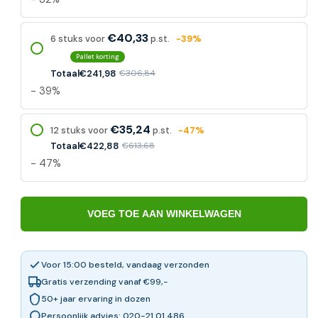
€40,33
6 stuks voor
p.st.
-39%
Pallet korting
Totaal
€241,98
€306,84
- 39%
€35,24
12 stuks voor
p.st.
-47%
Totaal
€422,88
€613,68
- 47%
VOEG TOE AAN WINKELWAGEN
Voor 15:00 besteld, vandaag verzonden
Gratis verzending vanaf €99,-
50+ jaar ervaring in dozen
Persoonlijk advies: 020-21 01 486