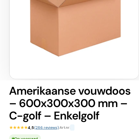
Media
1
Amerikaanse vouwdoos
openen
in
– 600x300x300 mm –
modaal
C-golf – Enkelgolf
★★★★★
4,5
(286 reviews)
|
Art.nr:
Op voorraad