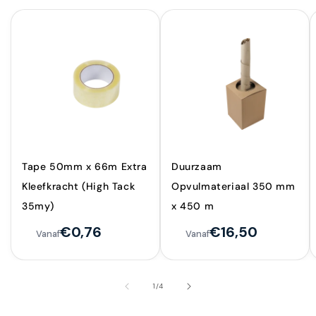
Tape 50mm x 66m Extra
Duurzaam
Kleefkracht (High Tack
Opvulmateriaal 350 mm
35my)
x 450 m
€0,76
€16,50
Vanaf
Vanaf
van
1
/
4