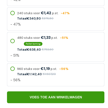
€1,42
240 stuks voor
p.st.
-47%
Totaal
€340,80
€376,80
- 47%
€1,33
480 stuks voor
p.st.
-51%
Pallet korting
Totaal
€638,40
€753,60
- 51%
€1,19
960 stuks voor
p.st.
-56%
Totaal
€1.142,40
€1.507,20
- 56%
VOEG TOE AAN WINKELWAGEN