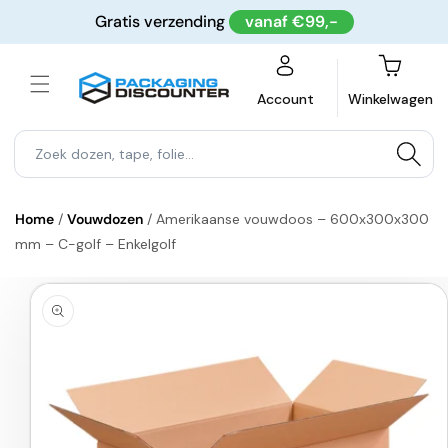
Meteen
Gratis verzending
vanaf €99,-
naar de
content
Winkelwagen
Account
Winkelwagen
Home
/
Vouwdozen
/
Amerikaanse vouwdoos – 600x300x300
mm – C-golf – Enkelgolf
a direct naar
roductinformatie