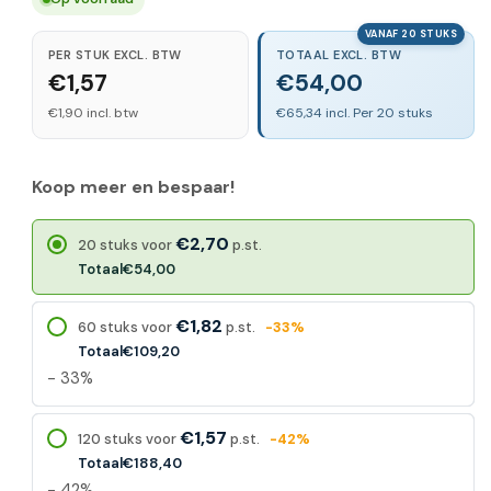
VANAF 20 STUKS
PER STUK EXCL. BTW
TOTAAL EXCL. BTW
€1,57
€54,00
€1,90 incl. btw
€65,34 incl. Per 20 stuks
Koop meer en bespaar!
€2,70
20 stuks voor
p.st.
Totaal
€54,00
€1,82
60 stuks voor
p.st.
-33%
Totaal
€109,20
- 33%
€1,57
120 stuks voor
p.st.
-42%
Totaal
€188,40
- 42%