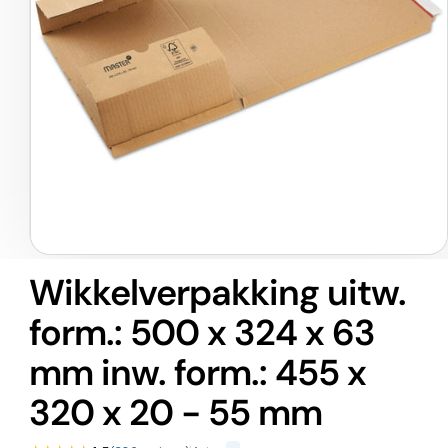
Media
1
Wikkelverpakking uitw.
openen
in
form.: 500 x 324 x 63
modaal
mm inw. form.: 455 x
320 x 20 - 55 mm