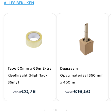
ALLES BEKIJKEN
Tape 50mm x 66m Extra
Duurzaam
Kleefkracht (High Tack
Opvulmateriaal 350 mm
35my)
x 450 m
€0,76
€16,50
Vanaf
Vanaf
van
1
/
4