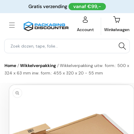
Meteen
Gratis verzending
vanaf €99,-
naar de
content
Winkelwagen
Account
Winkelwagen
Home
/
Wikkelverpakking
/
Wikkelverpakking uitw. form.: 500 x
324 x 63 mm inw. form.: 455 x 320 x 20 - 55 mm
a direct naar
roductinformatie