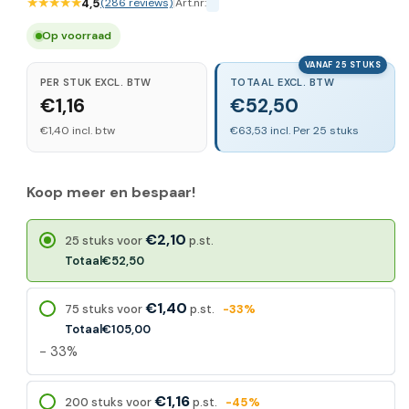
★★★★★
4,5
(286 reviews)
|
Art.nr:
Op voorraad
VANAF 25 STUKS
PER STUK EXCL. BTW
TOTAAL EXCL. BTW
€1,16
€52,50
€1,40 incl. btw
€63,53 incl. Per 25 stuks
Koop meer en bespaar!
€2,10
25 stuks voor
p.st.
Totaal
€52,50
€1,40
75 stuks voor
p.st.
-33%
Totaal
€105,00
- 33%
€1,16
200 stuks voor
p.st.
-45%