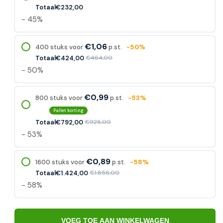
Totaal
€232,00
- 45%
€1,06
400 stuks voor
p.st.
-50%
Totaal
€424,00
€464,00
- 50%
€0,99
800 stuks voor
p.st.
-53%
Pallet korting
Totaal
€792,00
€928,00
- 53%
€0,89
1600 stuks voor
p.st.
-58%
Totaal
€1.424,00
€1.856,00
- 58%
VOEG TOE AAN WINKELWAGEN