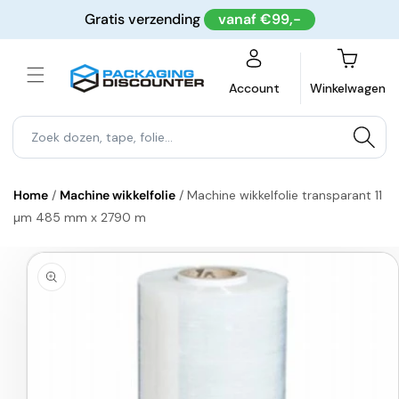
Meteen
Gratis verzending
vanaf €99,-
naar de
content
Winkelwagen
Account
Winkelwagen
Home
/
Machine wikkelfolie
/
Machine wikkelfolie transparant 11
µm 485 mm x 2790 m
a direct naar
roductinformatie