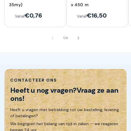
35my)
x 450 m
€0,76
€16,50
Vanaf
Vanaf
van
1
/
4
CONTACTEER ONS
Heeft u nog vragen?
Vraag ze aan
ons!
Heeft u vragen met betrekking tot uw bestelling, levering
of betalingen?
We begrijpen het belang van tijd in zaken — we reageren
binnen 24 uur.