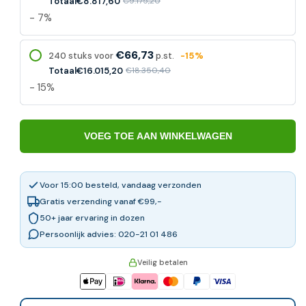
Totaal
€8.817,60
€9.175,20
- 7%
€66,73
240 stuks voor
p.st.
-15%
Totaal
€16.015,20
€18.350,40
- 15%
VOEG TOE AAN WINKELWAGEN
Voor 15:00 besteld, vandaag verzonden
Gratis verzending vanaf €99,-
50+ jaar ervaring in dozen
Persoonlijk advies: 020-21 01 486
Veilig betalen