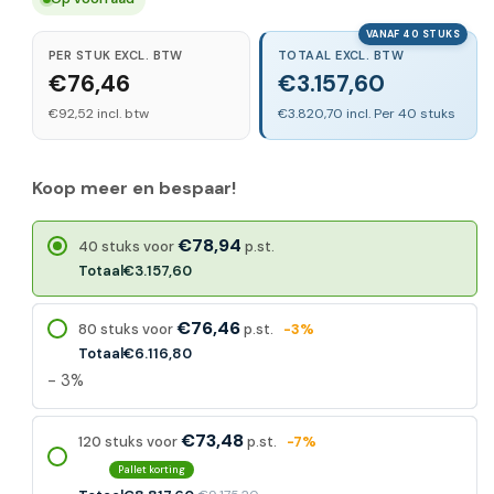
VANAF 40 STUKS
PER STUK EXCL. BTW
TOTAAL EXCL. BTW
€76,46
€3.157,60
€92,52 incl. btw
€3.820,70 incl. Per 40 stuks
Koop meer en bespaar!
€78,94
40 stuks voor
p.st.
Totaal
€3.157,60
€76,46
80 stuks voor
p.st.
-3%
Totaal
€6.116,80
- 3%
€73,48
120 stuks voor
p.st.
-7%
Pallet korting