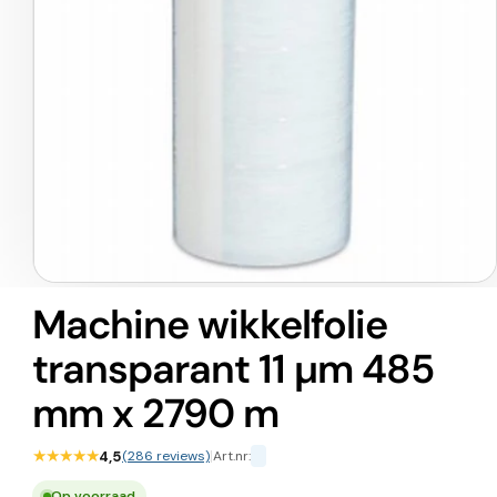
Media
1
Machine wikkelfolie
openen
in
transparant 11 µm 485
modaal
mm x 2790 m
★★★★★
4,5
(286 reviews)
|
Art.nr:
Op voorraad