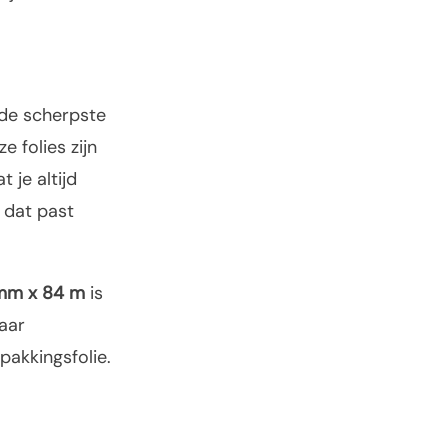
 de scherpste
e folies zijn
 je altijd
 dat past
 mm x 84 m
is
aar
pakkingsfolie.