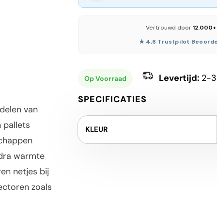
Vertrouwd door
12.000+
★ 4,6 Trustpilot
·
Beoorde
Levertijd:
2-3
Op Voorraad
SPECIFICATIES
ndelen van
 pallets
KLEUR
schappen
odra warmte
en netjes bij
ectoren zoals