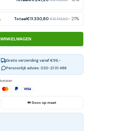
- 21%
Totaal
€11.330,80
€13.513,60
%
 WINKELWAGEN
Gratis verzending vanaf €99,-
Persoonlijk advies: 020-21 01 486
 betalen
✏️ Doos op maat