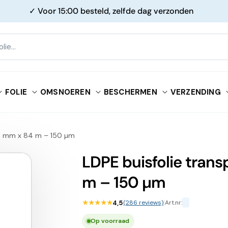
✓ Voor 15:00 besteld, zelfde dag verzonden
FOLIE
OMSNOEREN
BESCHERMEN
VERZENDING
70 mm x 84 m – 150 µm
LDPE buisfolie tran
m – 150 µm
★★★★★
4,5
(286 reviews)
|
Art.nr:
Op voorraad