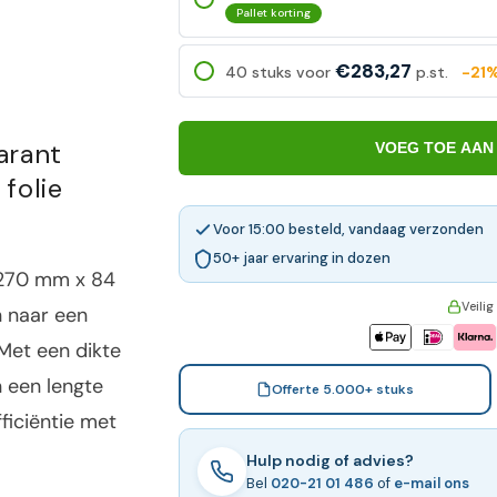
Pallet korting
€283,27
40 stuks voor
p.st.
-21
arant
VOEG TOE AAN
folie
Voor 15:00 besteld, vandaag verzonden
50+ jaar ervaring in dozen
1270 mm x 84
Veilig
n naar een
 Met een dikte
 een lengte
Offerte 5.000+ stuks
ficiëntie met
Hulp nodig of advies?
Bel
020-21 01 486
of
e-mail ons