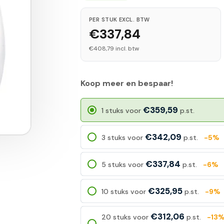
PER STUK EXCL. BTW
€337,84
€408,79 incl. btw
Koop meer en bespaar!
€359,59
1 stuks voor
p.st.
€342,09
3 stuks voor
p.st.
-5%
€337,84
5 stuks voor
p.st.
-6%
€325,95
10 stuks voor
p.st.
-9%
€312,06
20 stuks voor
p.st.
-13