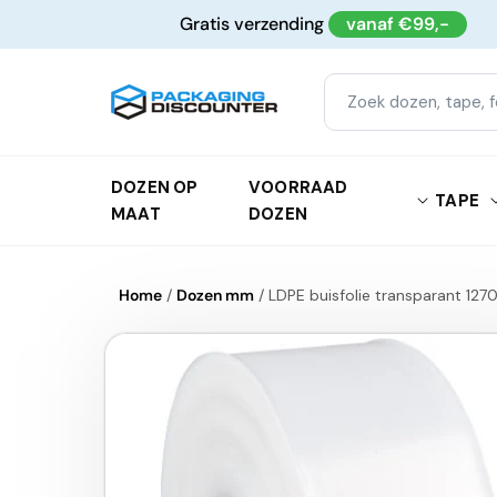
Meteen
Gratis verzending
vanaf €99,-
naar de
content
DOZEN OP
VOORRAAD
TAPE
MAAT
DOZEN
Home
/
Dozen mm
/
LDPE buisfolie transparant 12
Ga direct naar
productinformatie