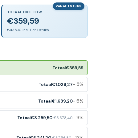
VANAF 1 STUKS
TOTAAL EXCL. BTW
€359,59
€435,10 incl. Per 1 stuks
Totaal
€359,59
- 5%
Totaal
€1.026,27
- 6%
Totaal
€1.689,20
- 9%
Totaal
€3.259,50
€3.378,40
%
- 13%
Totaal
€6.241,20
€6.756,80