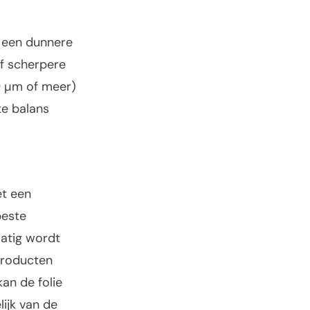
k een dunnere
of scherpere
19 µm of meer)
ste balans
et een
beste
matig wordt
producten
kan de folie
ijk van de