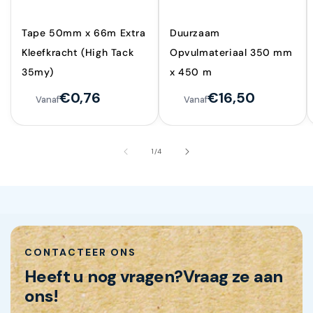
Tape 50mm x 66m Extra
Duurzaam
Kleefkracht (High Tack
Opvulmateriaal 350 mm
35my)
x 450 m
€0,76
€16,50
Vanaf
Vanaf
van
1
/
4
CONTACTEER ONS
Heeft u nog vragen?
Vraag ze aan
ons!