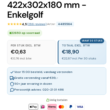
422x302x180 mm -
Enkelgolf
★★★★★
4,5
(286 reviews)
|
Art.nr:
4485564
22650 op voorraad
VANAF 30 STUKS
PER STUK EXCL. BTW
TOTAAL EXCL. BTW
€0,63
€18,90
€0,76 incl. btw
€22,87 incl. Per 30 stuks
Voor 15:00 besteld, vandaag verzonden
Gratis verzending vanaf €99,-
50+ jaar ervaring in dozen
Persoonlijk advies: 020-21 01 486
Veilig betalen