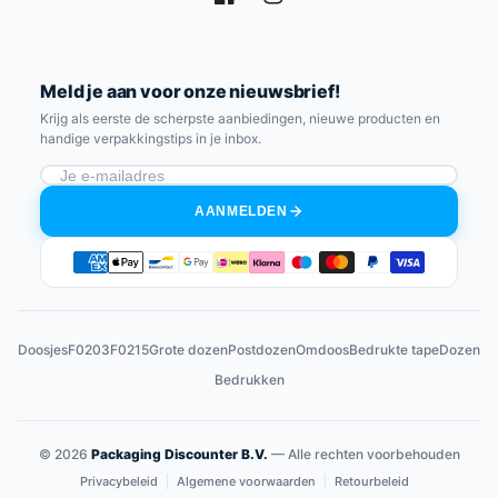
Facebook
Instagram
Meld je aan voor onze nieuwsbrief!
Krijg als eerste de scherpste aanbiedingen, nieuwe producten en
handige verpakkingstips in je inbox.
AANMELDEN
Betaalmethoden
Doosjes
F0203
F0215
Grote dozen
Postdozen
Omdoos
Bedrukte tape
Dozen
Bedrukken
© 2026
Packaging Discounter B.V.
— Alle rechten voorbehouden
Privacybeleid
Algemene voorwaarden
Retourbeleid