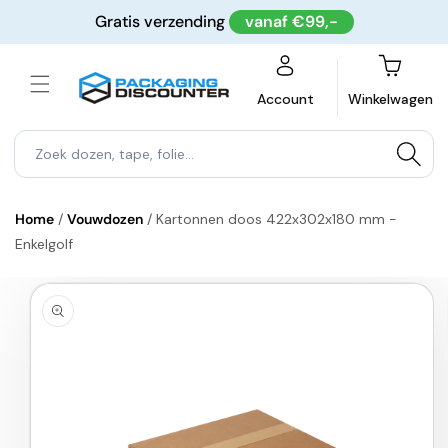
Meteen
Gratis verzending
vanaf €99,-
naar de
content
Winkelwagen
Account
Winkelwagen
Home
/
Vouwdozen
/
Kartonnen doos 422x302x180 mm -
Enkelgolf
a direct naar
roductinformatie