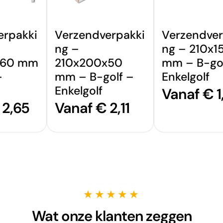
erpakki
Verzendverpakki
Verzendver
ng –
ng – 210x1
x60 mm
210x200x50
mm – B-gol
–
mm – B-golf –
Enkelgolf
Enkelgolf
Normale
Vanaf € 1
e
 2,65
Normale
Vanaf € 2,11
prijs
prijs
★★★★★
Wat onze klanten zeggen