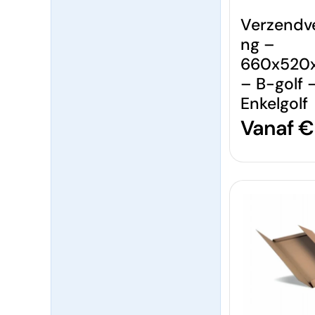
Verzendv
ng –
660x520
– B-golf 
Enkelgolf
Normal
Vanaf € 
prijs