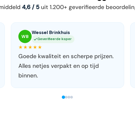
middeld
4,6 / 5
uit 1.200+ geverifieerde beoordeli
Fenna Doornbos
FD
Geverifieerde koper
★★★★★
Prima dozen voor een scherpe prijs.
Levering ging vlot en zonder gedoe.