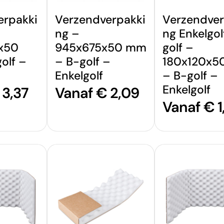
erpakki
Verzendverpakki
Verzendver
ng –
ng Enkelgol
x50
945x675x50 mm
golf –
olf –
– B-golf –
180x120x5
Enkelgolf
– B-golf –
Enkelgolf
e
 3,37
Normale
Vanaf € 2,09
Normale
Vanaf € 1
prijs
prijs