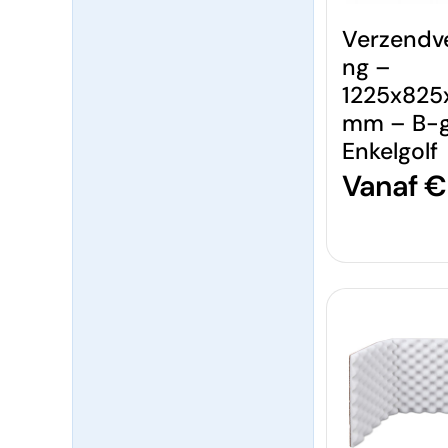
Verzendv
ng –
1225x825
mm – B-g
Enkelgolf
Normal
Vanaf €
prijs