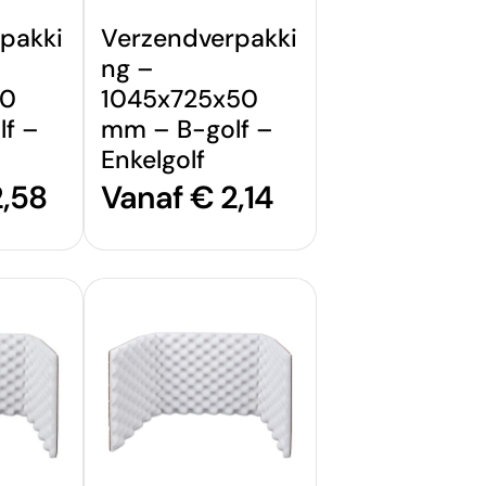
pakki
Verzendverpakki
ng –
10
1045x725x50
f –
mm – B-golf –
Enkelgolf
2,58
Normale
Vanaf € 2,14
prijs