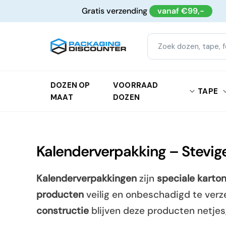
Meteen
Gratis verzending
vanaf €99,-
naar de
content
DOZEN OP
VOORRAAD
TAPE
MAAT
DOZEN
Kalenderverpakking – Stevig
Kalenderverpakkingen
zijn
speciale karto
producten
veilig en onbeschadigd te ver
constructie
blijven deze producten netjes