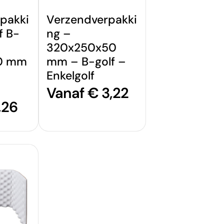
pakki
Verzendverpakki
f B-
ng –
320x250x50
0 mm
mm – B-golf –
Enkelgolf
Normale
Vanaf € 3,22
,26
prijs