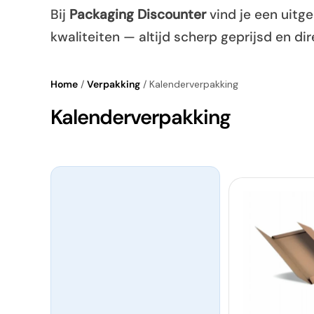
Bij
Packaging Discounter
vind je een uitg
kwaliteiten — altijd scherp geprijsd en dir
Home
/
Verpakking
/
Kalenderverpakking
C
Kalenderverpakking
o
l
l
e
c
t
i
e
: