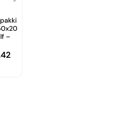
pakki
50x20
f –
,42