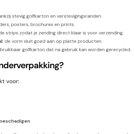
nkzij stevig golfkarton en verstevigingsranden.
ders, posters, brochures en prints.
e strips zodat je zending direct klaar is voor verzending.
l:
de vorm sluit goed aan op platte producten.
ruikbaar golfkarton dat na gebruik kan worden gerecycled.
enderverpakking?
t voor:
f beschadigen