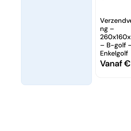
Verzendv
ng –
260x160
– B-golf 
Enkelgolf
Normal
Vanaf €
prijs