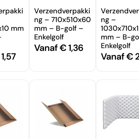
erpakki
Verzendverpakki
Verzendver
ng – 710x510x60
ng –
x10 mm
mm – B-golf –
1030x710x
–
Enkelgolf
mm – B-gol
Enkelgolf
Normale
Vanaf € 1,36
e
1,57
Normale
Vanaf € 
prijs
prijs