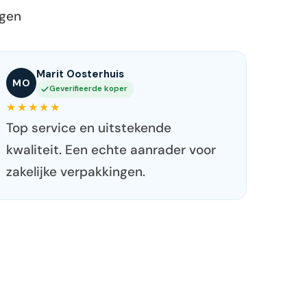
ngen
Quinten Vermaas
QV
Geverifieerde koper
★★★★★
Goede communicatie en snelle
verzending. Dozen waren stevig en
goed beschermd.