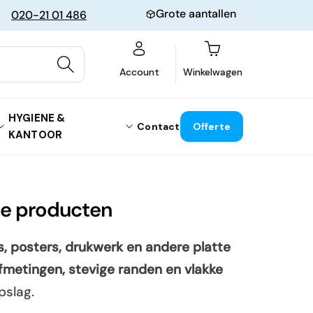
Grote aantallen
020-21 01 486
Winkelwagen
Account
Winkelwagen
HYGIENE &
Contact
Offerte
KANTOOR
te producten
s, posters, drukwerk en andere platte
fmetingen, stevige randen en vlakke
pslag.