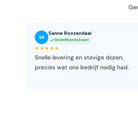
Ge
Joren Haverkamp
JH
Geverifieerde koper
★★★★★
Makkelijk bestellen en supersnel
geleverd. We bestellen hier nu
standaard onze dozen.