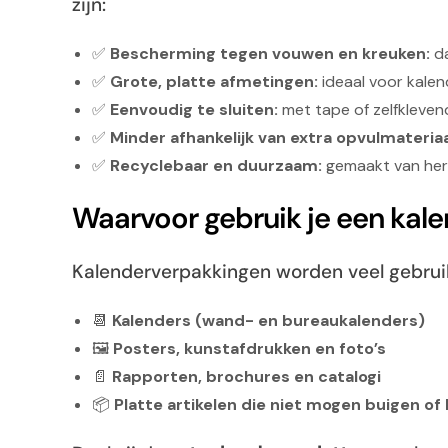
zijn:
✅
Bescherming tegen vouwen en kreuken:
da
✅
Grote, platte afmetingen:
ideaal voor kalen
✅
Eenvoudig te sluiten:
met tape of zelfklevend
✅
Minder afhankelijk van extra opvulmateriaa
✅
Recyclebaar en duurzaam:
gemaakt van herb
Waarvoor gebruik je een kal
Kalenderverpakkingen worden veel gebruik
📆
Kalenders (wand- en bureaukalenders)
🖼
Posters, kunstafdrukken en foto’s
📄
Rapporten, brochures en catalogi
📦
Platte artikelen die niet mogen buigen o