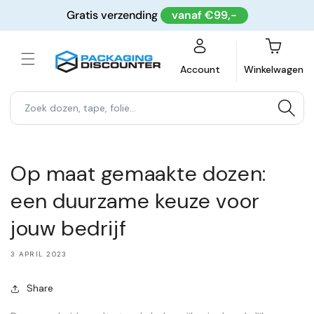
Meteen
Gratis verzending
vanaf €99,-
naar de
content
Winkelwagen
Account
Winkelwagen
Op maat gemaakte dozen:
een duurzame keuze voor
jouw bedrijf
3 APRIL 2023
Share