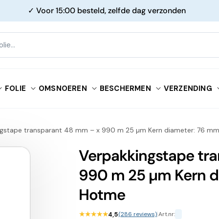
✓ Voor 15:00 besteld, zelfde dag verzonden
FOLIE
OMSNOEREN
BESCHERMEN
VERZENDING
ngstape transparant 48 mm – x 990 m 25 µm Kern diameter: 76 m
Verpakkingstape tr
990 m 25 µm Kern d
Hotme
★★★★★
4,5
(286 reviews)
|
Art.nr: