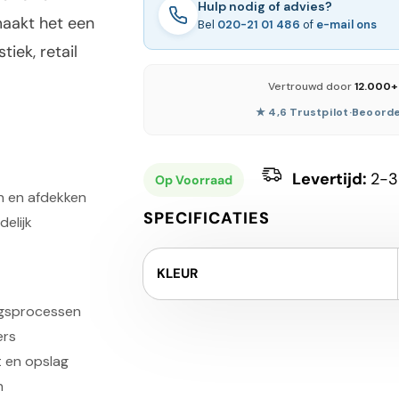
Hulp nodig of advies?
 maakt het een
Bel
020-21 01 486
of
e-mail ons
iek, retail
Vertrouwd door
12.000+
★ 4,6 Trustpilot
·
Beoorde
Levertijd:
2-3
Op Voorraad
n en afdekken
SPECIFICATIES
elijk
KLEUR
ingsprocessen
ers
 en opslag
n