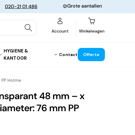
Grote aantallen
020-21 01 486
Winkelwagen
Account
Winkelwagen
HYGIENE &
Contact
Offerte
KANTOOR
m PP Hotme
ansparant 48 mm – x
iameter: 76 mm PP