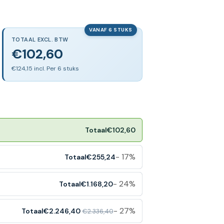
VANAF 6 STUKS
TOTAAL EXCL. BTW
€102,60
€124,15 incl. Per 6 stuks
Totaal
€102,60
- 17%
Totaal
€255,24
- 24%
Totaal
€1.168,20
- 27%
Totaal
€2.246,40
€2.336,40