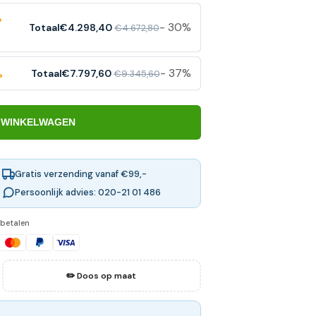
%
- 30%
Totaal
€4.298,40
€4.672,80
- 37%
Totaal
€7.797,60
€9.345,60
%
 WINKELWAGEN
Gratis verzending vanaf €99,-
Persoonlijk advies: 020-21 01 486
 betalen
✏️ Doos op maat