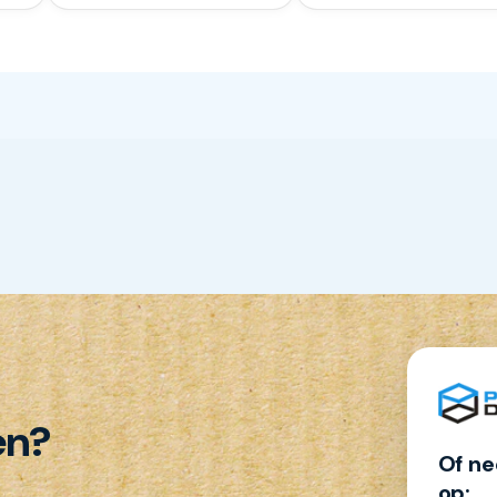
en?
Of ne
op: