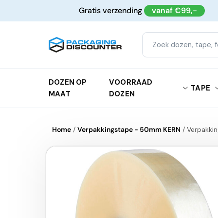
Meteen
Gratis verzending
vanaf €99,-
naar de
content
DOZEN OP
VOORRAAD
TAPE
MAAT
DOZEN
Home
/
Verpakkingstape - 50mm KERN
/
Verpakki
Ga direct naar
productinformatie