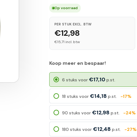
Op voorraad
PER STUK EXCL. BTW
€12,98
€15,71 incl. btw
Koop meer en bespaar!
€17,10
6 stuks voor
p.st.
€14,18
18 stuks voor
p.st.
-17%
€12,98
90 stuks voor
p.st.
-24%
€12,48
180 stuks voor
p.st.
-27%