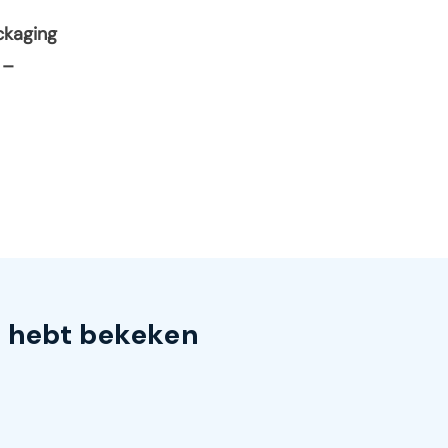
ckaging
 –
s hebt bekeken