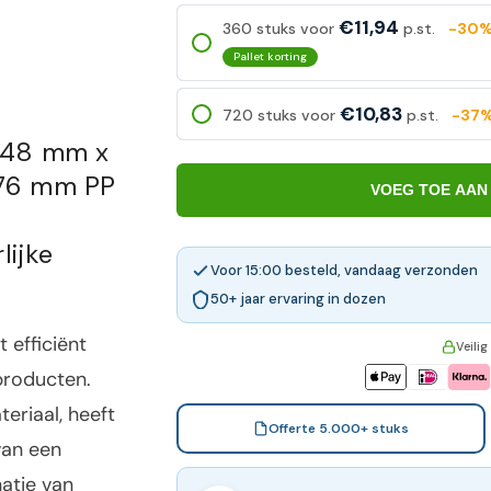
€11,94
360 stuks voor
p.st.
-30
Pallet korting
€10,83
720 stuks voor
p.st.
-37
 48 mm x
 76 mm PP
VOEG TOE AAN
lijke
Voor 15:00 besteld, vandaag verzonden
50+ jaar ervaring in dozen
 efficiënt
Veilig
producten.
eriaal, heeft
Offerte 5.000+ stuks
van een
atie van