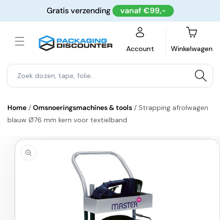
Meteen
Gratis verzending
vanaf €99,-
naar de
content
Winkelwagen
Account
Winkelwagen
Home
/
Omsnoeringsmachines & tools
/
Strapping afrolwagen
blauw Ø76 mm kern voor textielband
a direct naar
roductinformatie