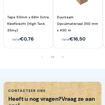
Tape 50mm x 66m Extra
Duurzaam
Kleefkracht (High Tack
Opvulmateriaal 350 mm
35my)
x 450 m
€0,76
€16,50
Vanaf
Vanaf
van
1
/
4
CONTACTEER ONS
Heeft u nog vragen?
Vraag ze aan