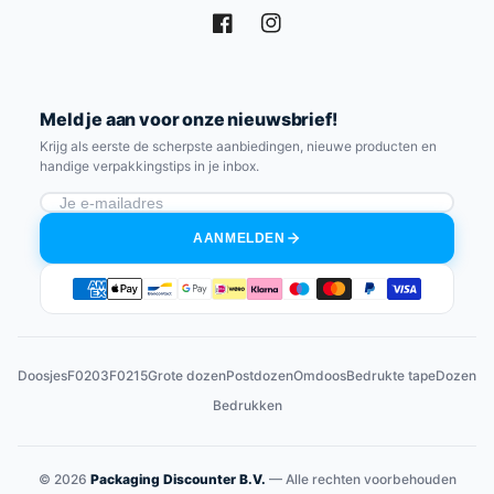
Facebook
Instagram
Meld je aan voor onze nieuwsbrief!
Krijg als eerste de scherpste aanbiedingen, nieuwe producten en
handige verpakkingstips in je inbox.
AANMELDEN
Betaalmethoden
Doosjes
F0203
F0215
Grote dozen
Postdozen
Omdoos
Bedrukte tape
Dozen
Bedrukken
© 2026
Packaging Discounter B.V.
— Alle rechten voorbehouden