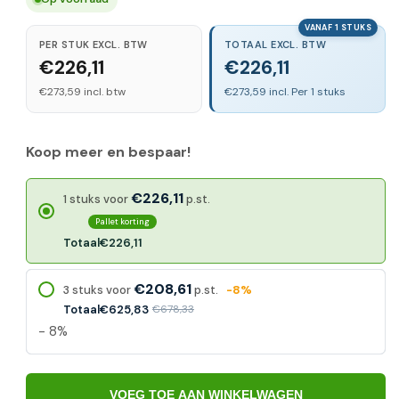
VANAF 1 STUKS
PER STUK EXCL. BTW
TOTAAL EXCL. BTW
€226,11
€226,11
€273,59 incl. btw
€273,59 incl. Per 1 stuks
Koop meer en bespaar!
€226,11
1 stuks voor
p.st.
Pallet korting
Totaal
€226,11
€208,61
3 stuks voor
p.st.
-8%
Totaal
€625,83
€678,33
- 8%
VOEG TOE AAN WINKELWAGEN