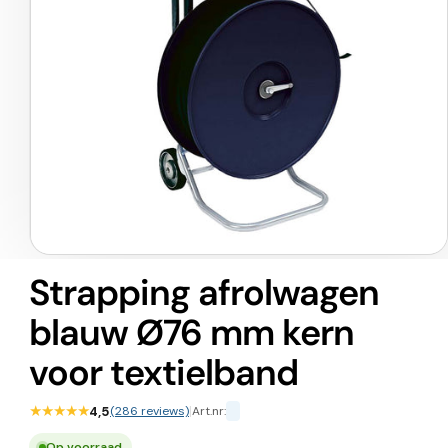
Media
1
Strapping afrolwagen
openen
in
blauw Ø76 mm kern
modaal
voor textielband
★★★★★
4,5
(286 reviews)
|
Art.nr:
Op voorraad