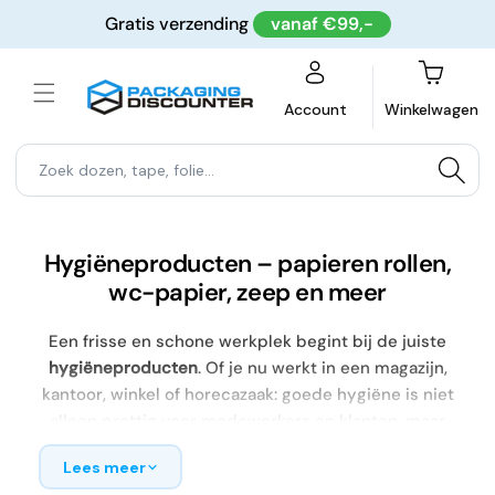
Meteen
Gratis verzending
vanaf €99,-
naar de
content
Winkelwagen
Account
Winkelwagen
Hygiëneproducten – papieren rollen,
wc-papier, zeep en meer
Een frisse en schone werkplek begint bij de juiste
hygiëneproducten
. Of je nu werkt in een magazijn,
kantoor, winkel of horecazaak: goede hygiëne is niet
alleen prettig voor medewerkers en klanten, maar
tegenwoordig ook belangrijker dan ooit. Bij
Lees meer
Packaging Discounter vind je alle basisartikelen op