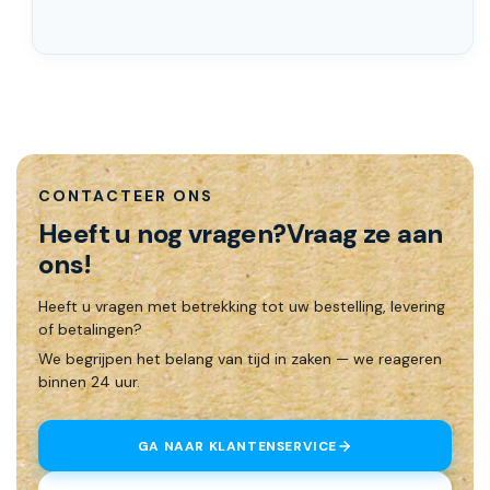
rollen, wc-papier, zeep en dispensers. Bestel wat je
nodig hebt en zorg dat iedereen zich welkom en
prettig voelt op jouw locatie. Liever eerst even
sparren over wat handig is voor jouw situatie?
Neem
gerust contact op
– wij denken praktisch met je
mee.
Packaging Discounter – alles voor een frisse, schone
CONTACTEER ONS
en hygiënische werkplek.
Heeft u nog vragen?
Vraag ze aan
ons!
Heeft u vragen met betrekking tot uw bestelling, levering
of betalingen?
We begrijpen het belang van tijd in zaken — we reageren
binnen 24 uur.
GA NAAR KLANTENSERVICE