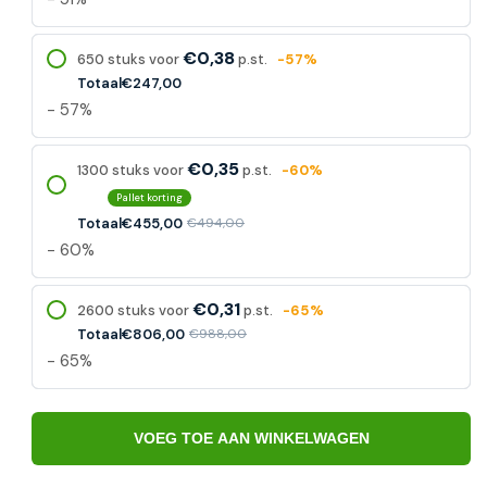
€0,38
650 stuks voor
p.st.
-57%
Totaal
€247,00
- 57%
€0,35
1300 stuks voor
p.st.
-60%
Pallet korting
Totaal
€455,00
€494,00
- 60%
€0,31
2600 stuks voor
p.st.
-65%
Totaal
€806,00
€988,00
- 65%
VOEG TOE AAN WINKELWAGEN