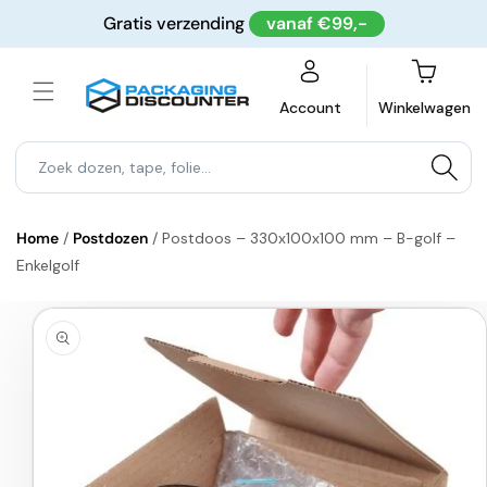
Meteen
Gratis verzending
vanaf €99,-
naar de
content
Winkelwagen
Account
Winkelwagen
Home
/
Postdozen
/
Postdoos – 330x100x100 mm – B-golf –
Enkelgolf
a direct naar
roductinformatie