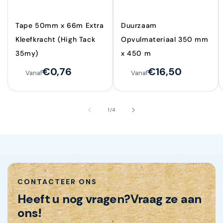
Tape 50mm x 66m Extra
Duurzaam
Kleefkracht (High Tack
Opvulmateriaal 350 mm
35my)
x 450 m
€0,76
€16,50
Vanaf
Vanaf
van
1
/
4
CONTACTEER ONS
Heeft u nog vragen?
Vraag ze aan
ons!