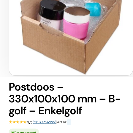
Media
1
Postdoos –
openen
in
330x100x100 mm – B-
modaal
golf – Enkelgolf
★★★★★
4,5
(286 reviews)
|
Art.nr:
Op voorraad