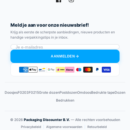
Facebook
Instagram
Meld je aan voor onze nieuwsbrief!
Krijg als eerste de scherpste aanbiedingen, nieuwe producten en
handige verpakkingstips in je inbox.
AANMELDEN
Betaalmethoden
Doosjes
F0203
F0215
Grote dozen
Postdozen
Omdoos
Bedrukte tape
Dozen
Bedrukken
© 2026
Packaging Discounter B.V.
— Alle rechten voorbehouden
Privacybeleid
Algemene voorwaarden
Retourbeleid