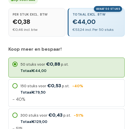
VANAF 50 STUKS
PER STUK EXCL. BTW
TOTAAL EXCL. BTW
€0,38
€44,00
€0,46 incl. btw
€53,24 incl. Per 50 stuks
Koop meer en bespaar!
€0,88
50 stuks voor
p.st.
Totaal
€44,00
€0,53
150 stuks voor
p.st.
-40%
Totaal
€79,50
- 40%
€0,43
300 stuks voor
p.st.
-51%
Totaal
€129,00
- 51%