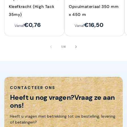
Kleefkracht (High Tack
Opvulmateriaal 350 mm
35my)
x 450 m
€0,76
€16,50
Vanaf
Vanaf
van
1
/
4
CONTACTEER ONS
Heeft u nog vragen?
Vraag ze aan
ons!
Heeft u vragen met betrekking tot uw bestelling, levering
of betalingen?