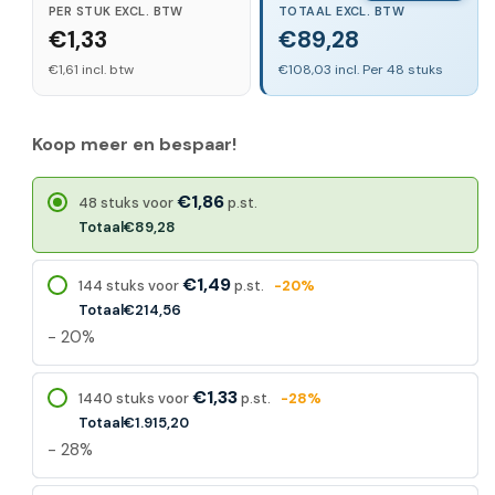
PER STUK EXCL. BTW
TOTAAL EXCL. BTW
€1,33
€89,28
€1,61 incl. btw
€108,03 incl. Per 48 stuks
Koop meer en bespaar!
€1,86
48 stuks voor
p.st.
Totaal
€89,28
€1,49
144 stuks voor
p.st.
-20%
Totaal
€214,56
- 20%
€1,33
1440 stuks voor
p.st.
-28%
Totaal
€1.915,20
- 28%