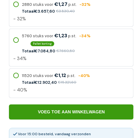
€1,27
2880 stuks voor
p.st.
-32%
Totaal
€3.657,60
€3.830,40
- 32%
€1,23
5760 stuks voor
p.st.
-34%
Pallet korting
Totaal
€7.084,80
€7.660,80
- 34%
€1,12
11520 stuks voor
p.st.
-40%
Totaal
€12.902,40
€15.321,60
- 40%
VOEG TOE AAN WINKELWAGEN
Voor 15:00 besteld, vandaag verzonden