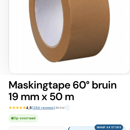
Media
1
Maskingtape 60° bruin
openen
in
19 mm x 50 m
modaal
★★★★★
4,5
(286 reviews)
|
Art.nr:
Op voorraad
VANAF 48 STUKS