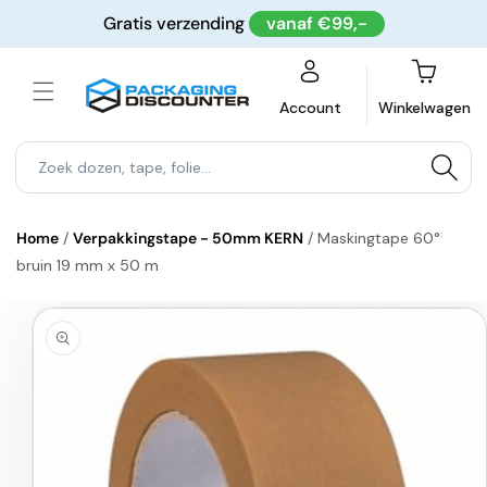
Meteen
Gratis verzending
vanaf €99,-
naar de
content
Winkelwagen
Account
Winkelwagen
Home
/
Verpakkingstape - 50mm KERN
/
Maskingtape 60°
bruin 19 mm x 50 m
a direct naar
roductinformatie