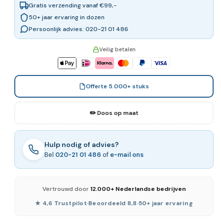
Gratis verzending vanaf €99,-
50+ jaar ervaring in dozen
Persoonlijk advies: 020-21 01 486
Veilig betalen
Offerte 5.000+ stuks
✏️ Doos op maat
Hulp nodig of advies?
Bel
020-21 01 486
of
e-mail ons
Vertrouwd door
12.000+ Nederlandse bedrijven
★ 4,6 Trustpilot
·
Beoordeeld 8,8
·
50+ jaar ervaring