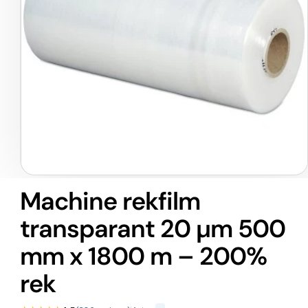
Media
1
Machine rekfilm
openen
in
transparant 20 µm 500
modaal
mm x 1800 m – 200%
rek