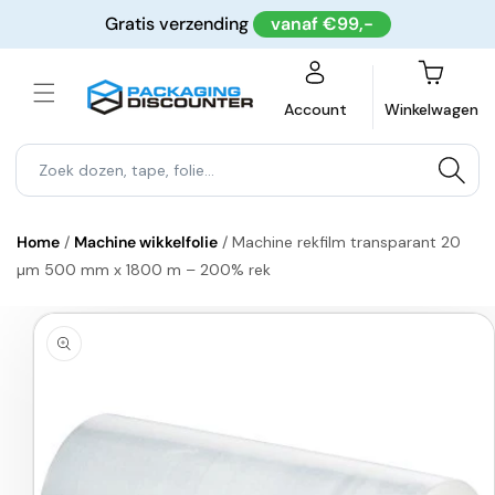
Meteen
Gratis verzending
vanaf €99,-
naar de
content
Winkelwagen
Account
Winkelwagen
Home
/
Machine wikkelfolie
/
Machine rekfilm transparant 20
µm 500 mm x 1800 m – 200% rek
a direct naar
roductinformatie