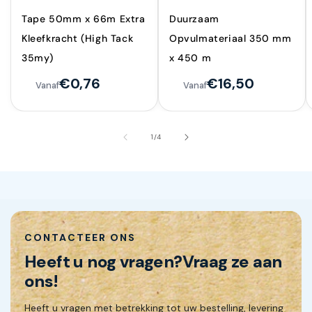
Tape 50mm x 66m Extra
Duurzaam
Kleefkracht (High Tack
Opvulmateriaal 350 mm
35my)
x 450 m
€0,76
€16,50
Vanaf
Vanaf
van
1
/
4
CONTACTEER ONS
Heeft u nog vragen?
Vraag ze aan
ons!
Heeft u vragen met betrekking tot uw bestelling, levering