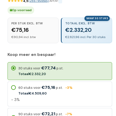
★★★★★
4,5
(286 reviews)
|
Art.nr:
Op voorraad
VANAF 30 STUKS
PER STUK EXCL. BTW
TOTAAL EXCL. BTW
€75,16
€2.332,20
€90,94 incl. btw
€2.821,96 incl. Per 30 stuks
Koop meer en bespaar!
€77,74
30 stuks voor
p.st.
Totaal
€2.332,20
€75,16
60 stuks voor
p.st.
-3%
Totaal
€4.509,60
- 3%
€72,21
90 stuks voor
p.st.
-7%