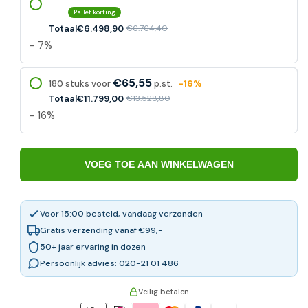
Pallet korting
Totaal
€6.498,90
€6.764,40
- 7%
€65,55
180 stuks voor
p.st.
-16%
Totaal
€11.799,00
€13.528,80
- 16%
VOEG TOE AAN WINKELWAGEN
Voor 15:00 besteld, vandaag verzonden
Gratis verzending vanaf €99,-
50+ jaar ervaring in dozen
Persoonlijk advies: 020-21 01 486
Veilig betalen