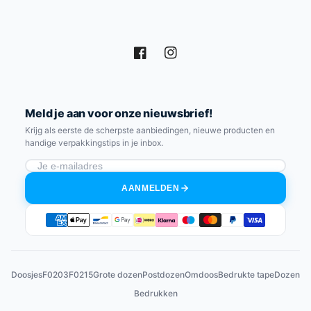
Facebook
Instagram
Meld je aan voor onze nieuwsbrief!
Krijg als eerste de scherpste aanbiedingen, nieuwe producten en
handige verpakkingstips in je inbox.
AANMELDEN
Betaalmethoden
Doosjes
F0203
F0215
Grote dozen
Postdozen
Omdoos
Bedrukte tape
Dozen
Bedrukken