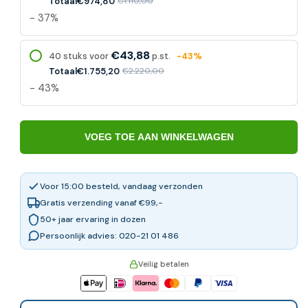
Totaal
€974,80
€1.110,00
- 37%
€43,88
40 stuks voor
p.st.
-43%
Totaal
€1.755,20
€2.220,00
- 43%
VOEG TOE AAN WINKELWAGEN
Voor 15:00 besteld, vandaag verzonden
Gratis verzending vanaf €99,-
50+ jaar ervaring in dozen
Persoonlijk advies: 020-21 01 486
Veilig betalen