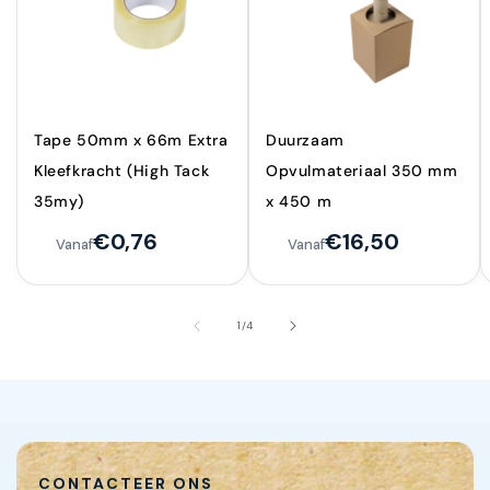
Tape 50mm x 66m Extra
Duurzaam
Kleefkracht (High Tack
Opvulmateriaal 350 mm
35my)
x 450 m
€0,76
€16,50
Vanaf
Vanaf
van
1
/
4
CONTACTEER ONS