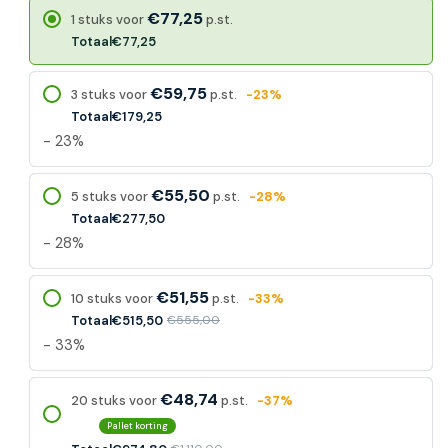
€77,25
1 stuks voor
p.st.
Totaal
€77,25
€59,75
3 stuks voor
p.st.
-23%
Totaal
€179,25
- 23%
€55,50
5 stuks voor
p.st.
-28%
Totaal
€277,50
- 28%
€51,55
10 stuks voor
p.st.
-33%
Totaal
€515,50
€555,00
- 33%
€48,74
20 stuks voor
p.st.
-37%
Pallet korting