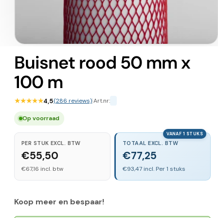
Media
1
Buisnet rood 50 mm x
openen
in
100 m
modaal
★★★★★
4,5
(286 reviews)
|
Art.nr:
Op voorraad
VANAF 1 STUKS
PER STUK EXCL. BTW
TOTAAL EXCL. BTW
€55,50
€77,25
€67,16 incl. btw
€93,47 incl. Per 1 stuks
Koop meer en bespaar!