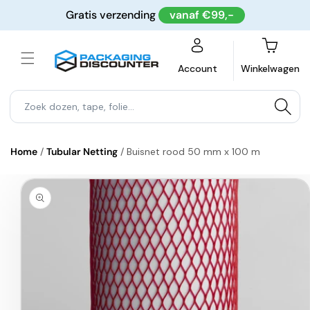
Meteen
Gratis verzending
vanaf €99,-
naar de
content
Winkelwagen
Account
Winkelwagen
Home
/
Tubular Netting
/
Buisnet rood 50 mm x 100 m
a direct naar
roductinformatie