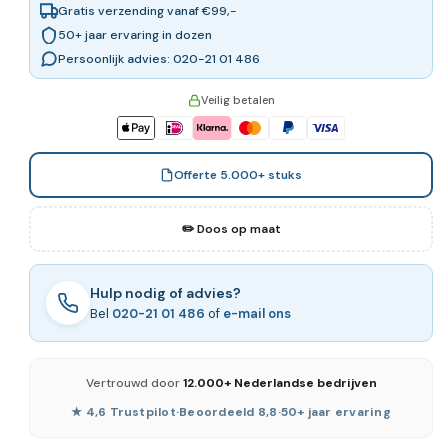
Gratis verzending vanaf €99,-
50+ jaar ervaring in dozen
Persoonlijk advies: 020-21 01 486
Veilig betalen
Offerte 5.000+ stuks
✏️ Doos op maat
Hulp nodig of advies?
Bel
020-21 01 486
of
e-mail ons
Vertrouwd door
12.000+ Nederlandse bedrijven
★ 4,6 Trustpilot
·
Beoordeeld 8,8
·
50+ jaar ervaring