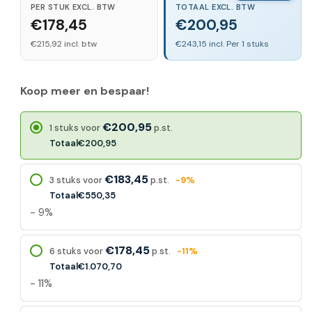
PER STUK EXCL. BTW
TOTAAL EXCL. BTW
€178,45
€200,95
€215,92 incl. btw
€243,15 incl. Per 1 stuks
Koop meer en bespaar!
€200,95
1 stuks voor
p.st.
Totaal
€200,95
€183,45
3 stuks voor
p.st.
-9%
Totaal
€550,35
- 9%
€178,45
6 stuks voor
p.st.
-11%
Totaal
€1.070,70
- 11%