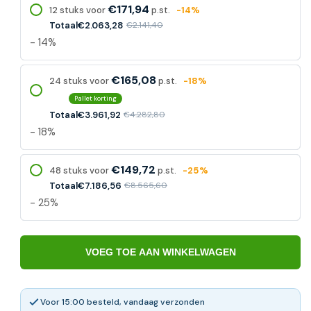
€171,94
12 stuks voor
p.st.
-14%
Totaal
€2.063,28
€2.141,40
- 14%
€165,08
24 stuks voor
p.st.
-18%
Pallet korting
Totaal
€3.961,92
€4.282,80
- 18%
€149,72
48 stuks voor
p.st.
-25%
Totaal
€7.186,56
€8.565,60
- 25%
VOEG TOE AAN WINKELWAGEN
Voor 15:00 besteld, vandaag verzonden