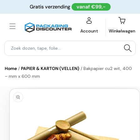
Meteen
Gratis verzending
vanaf €99,-
naar de
content
Winkelwagen
Account
Winkelwagen
Home
/
PAPIER & KARTON (VELLEN)
/
Bakpapier cu2 wit, 400
– mm x 600 mm
a direct naar
roductinformatie