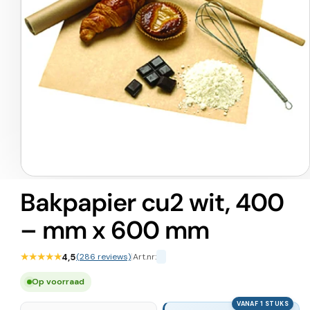
Media
1
Bakpapier cu2 wit, 400
openen
in
– mm x 600 mm
modaal
★★★★★
4,5
(286 reviews)
|
Art.nr:
Op voorraad
VANAF 1 STUKS