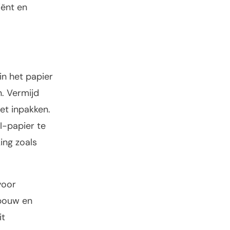
iënt en
in het papier
. Vermijd
het inpakken.
I-papier te
ing zoals
voor
ebouw en
it