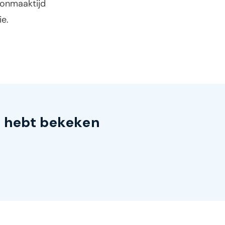
oonmaaktijd
e.
s hebt bekeken