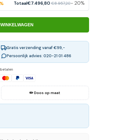
- 20%
Totaal
€7.496,80
€8.957,20
0%
 WINKELWAGEN
Gratis verzending vanaf €99,-
Persoonlijk advies: 020-21 01 486
 betalen
✏️ Doos op maat