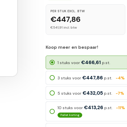
PER STUK EXCL. BTW
€447,86
€541,91 incl. btw
Koop meer en bespaar!
€466,61
1 stuks voor
p.st.
€447,86
3 stuks voor
p.st.
-4%
€432,05
5 stuks voor
p.st.
-7%
€413,26
10 stuks voor
p.st.
-11%
Pallet korting