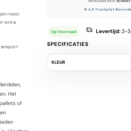
Vertrouwd door
12.000+
★ 4,6 Trustpilot
·
Beoorde
gen roest
er extra
Levertijd:
2-3
Op Voorraad
SPECIFICATIES
transport
KLEUR
derdelen,
en. Het
pallets of
len
bieden