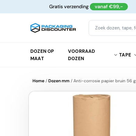
Meteen
Gratis verzending
vanaf €99,-
naar de
content
DOZEN OP
VOORRAAD
TAPE
MAAT
DOZEN
Home
/
Dozen mm
/
Anti-corrosie papier bruin 56
Ga direct naar
productinformatie