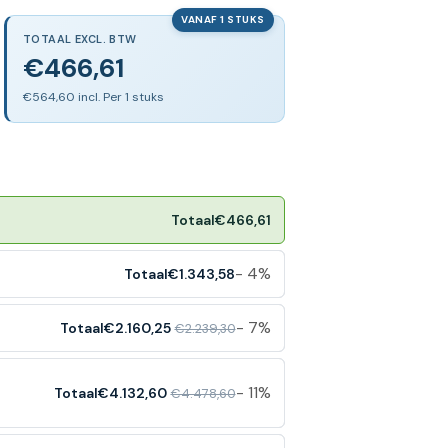
VANAF 1 STUKS
TOTAAL EXCL. BTW
€466,61
€564,60 incl. Per 1 stuks
Totaal
€466,61
- 4%
Totaal
€1.343,58
- 7%
Totaal
€2.160,25
€2.239,30
- 11%
Totaal
€4.132,60
€4.478,60