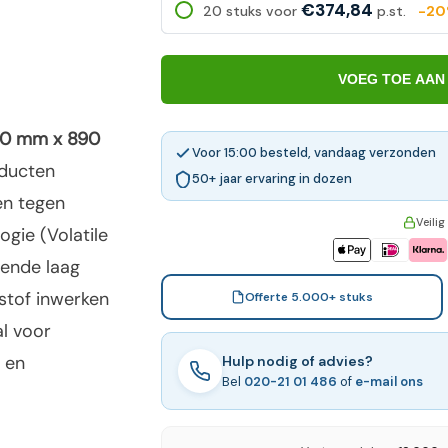
€374,84
20 stuks voor
p.st.
-2
VOEG TOE AAN
000 mm x 890
Voor 15:00 besteld, vandaag verzonden
oducten
50+ jaar ervaring in dozen
en tegen
Veilig
ogie (Volatile
mende laag
stof inwerken
Offerte 5.000+ stuks
al voor
t en
Hulp nodig of advies?
Bel
020-21 01 486
of
e-mail ons