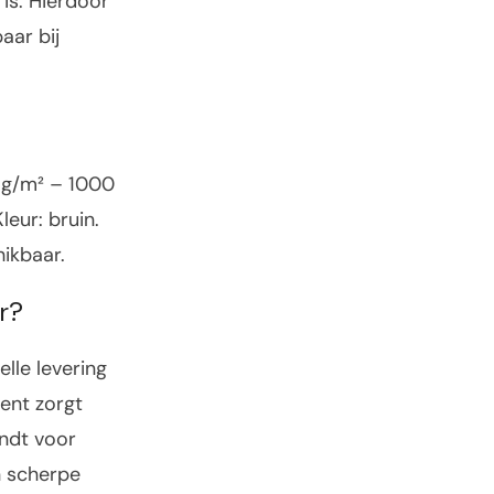
is. Hierdoor
aar bij
6 g/m² – 1000
leur: bruin.
hikbaar.
r?
lle levering
ent zorgt
indt voor
n scherpe