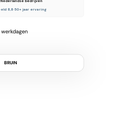
 Nederlandse bedrijven
eld 8,8
·
50+ jaar ervaring
 werkdagen
BRUIN