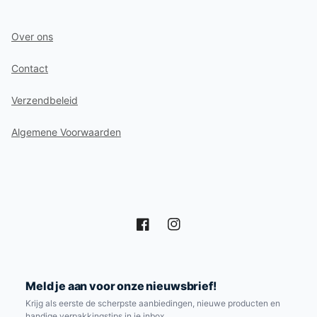
Bekijk ook onze
Amerikaanse vouwdozen
en
brievenbusdozen
, grotere
palletdozen
, of het
Over ons
volledige
kartonnen dozen
-assortiment.
Contact
Verzendbeleid
Algemene Voorwaarden
Facebook
Instagram
Meld je aan voor onze nieuwsbrief!
Krijg als eerste de scherpste aanbiedingen, nieuwe producten en
handige verpakkingstips in je inbox.