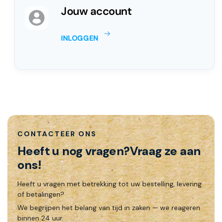
bijdraagt aan een professionele klantervaring.
Jouw account
Voor kleinere zendingen die wél door de brievenbus
INLOGGEN
passen, zijn er aparte brievenbusdoosjes
beschikbaar.
Daarmee bespaart u op verzendkosten terwijl het
product goed beschermd blijft.
Verschillende soorten postdozen
CONTACTEER ONS
Postdozen zijn verkrijgbaar in verschillende
Heeft u nog vragen?
Vraag ze aan
uitvoeringen, zodat u altijd een oplossing vindt die
ons!
past bij uw toepassing:
Heeft u vragen met betrekking tot uw bestelling, levering
Bruine en witte postdozen
– bruin voor een
of betalingen?
neutrale uitstraling, wit voor een extra
We begrijpen het belang van tijd in zaken — we reageren
representatieve presentatie.
binnen 24 uur.