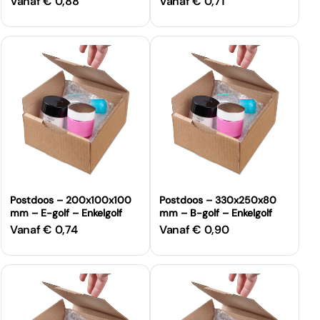
Vanaf € 0,88
Vanaf € 0,71
Normale
Normale
prijs
prijs
Postdoos – 200x100x100
Postdoos – 330x250x80
mm – E-golf – Enkelgolf
mm – B-golf – Enkelgolf
Vanaf € 0,74
Vanaf € 0,90
Normale
Normale
prijs
prijs