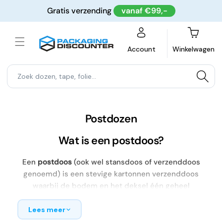
Meteen
Gratis verzending
vanaf €99,-
naar de
content
Winkelwagen
Account
Winkelwagen
Postdozen
Wat is een postdoos?
Een
postdoos
(ook wel stansdoos of verzenddoos
genoemd) is een stevige kartonnen verzenddoos
waarbij de bodem en het deksel één geheel
vormen. In tegenstelling tot een standaard
vouwdoos heeft een postdoos een vast
Lees meer
scharnierend deksel met een geïntegreerde