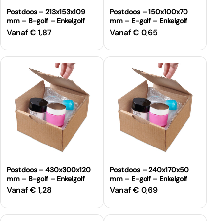
Postdoos – 213x153x109
Postdoos – 150x100x70
mm – B-golf – Enkelgolf
mm – E-golf – Enkelgolf
Vanaf € 1,87
Vanaf € 0,65
Normale
Normale
prijs
prijs
Postdoos – 430x300x120
Postdoos – 240x170x50
mm – B-golf – Enkelgolf
mm – E-golf – Enkelgolf
Vanaf € 1,28
Vanaf € 0,69
Normale
Normale
prijs
prijs