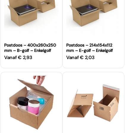
Postdoos – 400x260x250
Postdoos – 214x154x112
mm – B-golf – Enkelgolf
mm – E-golf – Enkelgolf
Vanaf € 2,93
Vanaf € 2,03
Normale
Normale
prijs
prijs