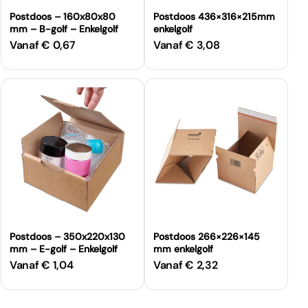
Postdoos – 160x80x80
Postdoos 436×316×215mm
mm – B-golf – Enkelgolf
enkelgolf
Vanaf € 0,67
Vanaf € 3,08
Normale
Normale
prijs
prijs
Postdoos – 350x220x130
Postdoos 266×226×145
mm – E-golf – Enkelgolf
mm enkelgolf
Vanaf € 1,04
Vanaf € 2,32
Normale
Normale
prijs
prijs