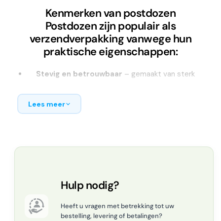
Kenmerken van postdozen
Postdozen zijn populair als
verzendverpakking vanwege hun
praktische eigenschappen:
Stevig en betrouwbaar
– gemaakt van sterk
golfkarton voor optimale bescherming tegen
schokken en stoten tijdens transport.
Lees meer
Diverse formaten
– verkrijgbaar in verschillende
afmetingen, van compacte doosjes tot grotere
postdozen voor uiteenlopende producten.
Snel op te zetten
– plat geleverd en met enkele
vouwhandelingen klaar voor gebruik, vaak te sluiten
zonder tape.
Hulp nodig?
Ruimtebesparende opslag
– nemen weinig
Heeft u vragen met betrekking tot uw
plaats in zolang ze nog niet zijn opgezet, ideaal
bestelling, levering of betalingen?
voor magazijnen en fulfilment.