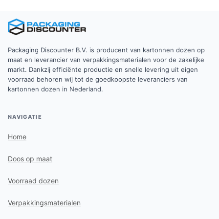
Packaging Discounter
.
Wij leveren niet alleen de juiste dozen, maar ook de
service die zakelijke klanten verwachten.
Scherpe prijzen
– concurrerende B2B-prijzen en
Packaging Discounter B.V. is producent van kartonnen dozen op
aantrekkelijke staffelkortingen bij grotere afnames.
maat en leverancier van verpakkingsmaterialen voor de zakelijke
markt. Dankzij efficiënte productie en snelle levering uit eigen
Snelle levering
– ruime voorraad en efficiënte
voorraad behoren wij tot de goedkoopste leveranciers van
logistiek zorgen dat u snel kunt doorpakken.
kartonnen dozen in Nederland.
Hoge kwaliteit
– stevige kartonnen postdozen
die hun vorm behouden tijdens transport.
NAVIGATIE
Goede service
– persoonlijk advies en
Home
ondersteuning bij het kiezen van de juiste
verpakking.
Doos op maat
Met onze postdozen verzendt u uw producten
Voorraad dozen
veilig, professioneel en kostenefficiënt. Zo houdt u
grip op uw verpakkingsproces en zorgt u voor
Verpakkingsmaterialen
tevreden klanten.