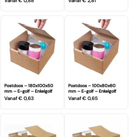
Vanaf € 0,88
Vanaf € 2,81
Normale
Normale
prijs
prijs
Postdoos – 180x100x50
Postdoos – 100x80x60
mm – E-golf – Enkelgolf
mm – E-golf – Enkelgolf
Vanaf € 0,63
Vanaf € 0,65
Normale
Normale
prijs
prijs