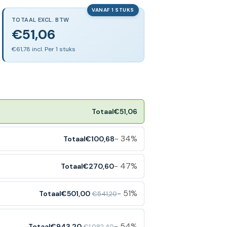
VANAF 1 STUKS
TOTAAL EXCL. BTW
€51,06
€61,78 incl. Per 1 stuks
Totaal
€51,06
- 34%
Totaal
€100,68
- 47%
Totaal
€270,60
- 51%
Totaal
€501,00
€541,20
- 54%
Totaal
€943,20
€1.082,40