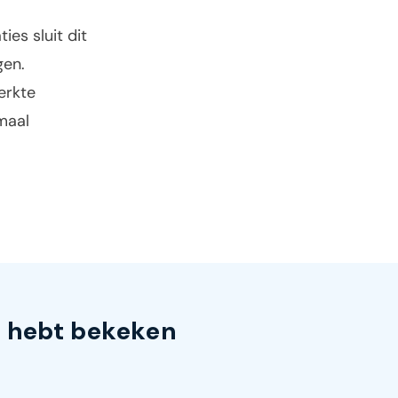
ies sluit dit
gen.
erkte
maal
s hebt bekeken