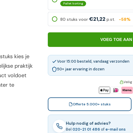
Pallet korting
€21,22
80 stuks voor
p.st.
-58%
VOEG TOE AAN
tuks kies je
Voor 15:00 besteld, vandaag verzonden
ijkse praktijk
50+ jaar ervaring in dozen
uct voldoet
Veilig
ter te
Offerte 5.000+ stuks
Hulp nodig of advies?
Bel
020-21 01 486
of
e-mail ons