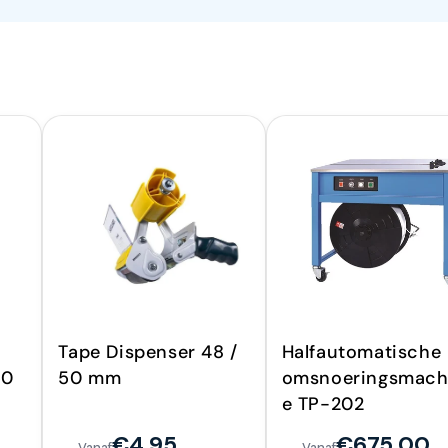
Tape Dispenser 48 /
Halfautomatische
50
50 mm
omsnoeringsmach
e TP-202
€4,95
€675,00
Vanaf
Vanaf