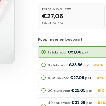
PER STUK EXCL. BTW
€27,06
€32,74 incl. btw
Koop meer en bespaar!
€51,06
1 stuks voor
p.st.
€33,56
3 stuks voor
p.st.
-34%
€27,06
10 stuks voor
p.st.
-47%
€25,05
20 stuks voor
p.st.
-51%
€23,58
40 stuks voor
p.st.
-54%