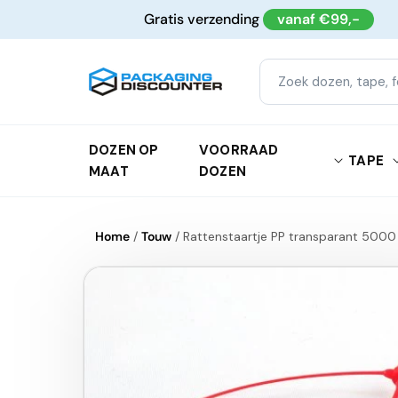
Meteen
Gratis verzending
vanaf €99,-
naar de
content
DOZEN OP
VOORRAAD
TAPE
MAAT
DOZEN
Home
/
Touw
/
Rattenstaartje PP transparant 5000
Ga direct naar
productinformatie