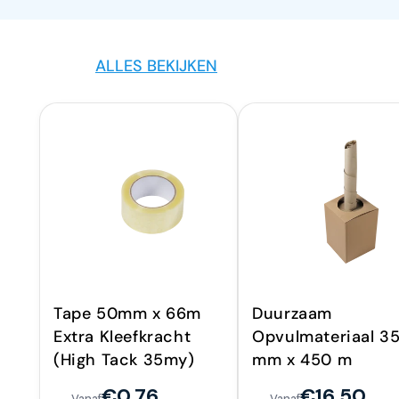
ALLES BEKIJKEN
Tape 50mm x 66m
Duurzaam
Extra Kleefkracht
Opvulmateriaal 3
(High Tack 35my)
mm x 450 m
€0,76
€16,50
Vanaf
Vanaf