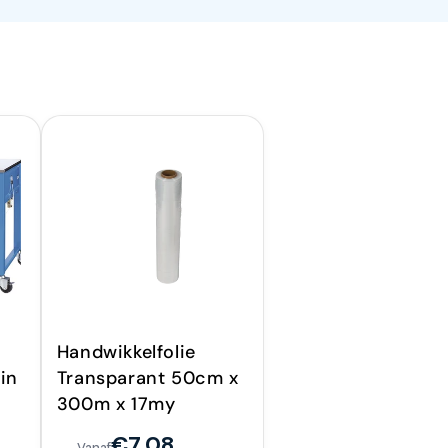
Handwikkelfolie
in
Transparant 50cm x
300m x 17my
€7,08
Vanaf