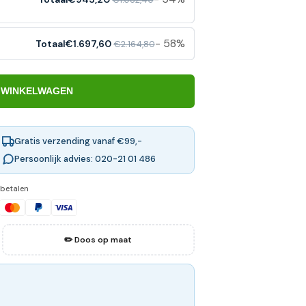
- 58%
Totaal
€1.697,60
€2.164,80
 WINKELWAGEN
Gratis verzending vanaf €99,-
Persoonlijk advies: 020-21 01 486
 betalen
✏️ Doos op maat