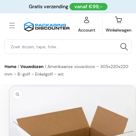
Meteen
Gratis verzending
vanaf €99,-
naar de
content
Winkelwagen
Account
Winkelwagen
Home
/
Vouwdozen
/
Amerikaanse vouwdoos – 305x220x220
mm – B-golf – Enkelgolf - wit
a direct naar
roductinformatie