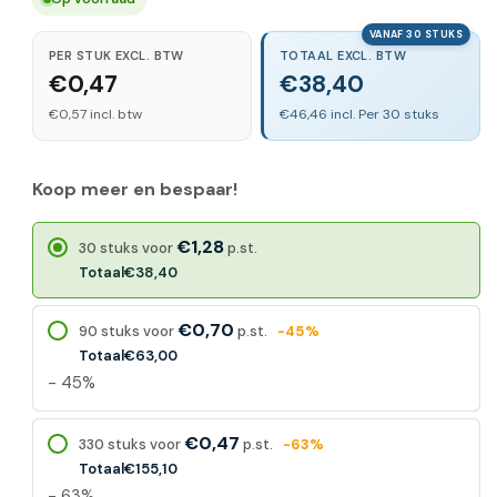
VANAF 30 STUKS
PER STUK EXCL. BTW
TOTAAL EXCL. BTW
€0,47
€38,40
€0,57 incl. btw
€46,46 incl. Per 30 stuks
Koop meer en bespaar!
€1,28
30 stuks voor
p.st.
Totaal
€38,40
€0,70
90 stuks voor
p.st.
-45%
Totaal
€63,00
- 45%
€0,47
330 stuks voor
p.st.
-63%
Totaal
€155,10
- 63%