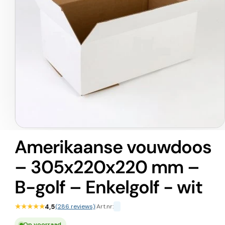
Media
1
Amerikaanse vouwdoos
openen
in
– 305x220x220 mm –
modaal
B-golf – Enkelgolf - wit
★★★★★
4,5
(286 reviews)
|
Art.nr:
Op voorraad