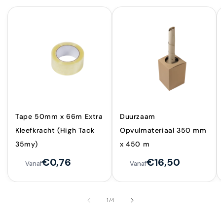
Tape 50mm x 66m Extra
Duurzaam
Kleefkracht (High Tack
Opvulmateriaal 350 mm
35my)
x 450 m
€0,76
€16,50
Vanaf
Vanaf
van
1
/
4