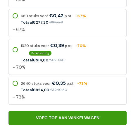
€0,42
660 stuks voor
p.st.
-67%
Totaal
€277,20
€310,20
- 67%
€0,39
1320 stuks voor
p.st.
-70%
Pallet korting
Totaal
€514,80
€620,40
- 70%
€0,35
2640 stuks voor
p.st.
-73%
Totaal
€924,00
€1.240,80
- 73%
VOEG TOE AAN WINKELWAGEN